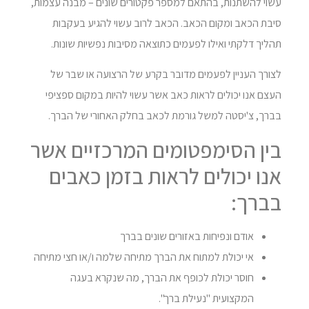
עשוי להשתנות, בהתאם למספר פקטורים שונים – מבנה עצמות,
סיבת הכאב ומקום הכאב. הכאב לרוב עשוי להגיע בעקבות
תהליך דלקתי ואילו לפעמים כתוצאה מסיבות נפשיות שונות.
לצורך העניין לפעמים מדובר בקרע של הרצועה או שבר של
העצם אנו יכולים לראות כאב אשר עשוי להיות במקום ספציפי
בברך, צ'יסטה למשל גורמת לכאב בחלק האחורי של הברך.
בין הסימפטומים המרכזיים אשר
אנו יכולים לראות בזמן כאבים
בברך:
אודם ונפיחות באזורים שונים בברך
אי יכולת למתוח את הברך מתיחה שלמה ו/או חצי מתיחה
חוסר יכולת לכופף את הברך, מה שנקרא בעגה
המקצועית "נעילת ברך".