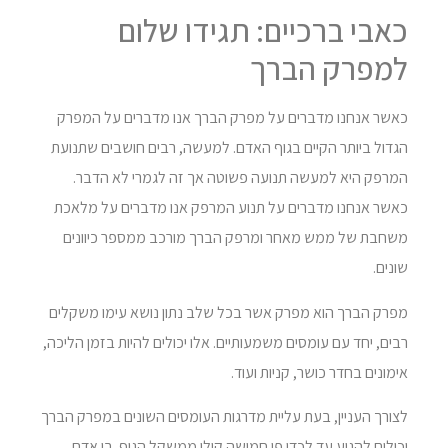
כאבי ברכיים: תגידו שלום
למפרק הברך
כאשר אנחנו מדברים על מפרק הברך אנו מדברים על המפרק
הגדול ביותר הקיים בגוף האדם. למעשה, רבים חושבים שתנועת
המרפק היא למעשה תנועה פשוטה אך זה לגמרי לא הדבר.
כאשר אנחנו מדברים על תנוע המרפק אנו מדברים על מלאכת
משחבת של ממש מאחר ומרפק הברך מורכב ממספר כיוונים
שונים.
מפרק הברך הוא מפרק אשר בכל שלב נתון נושא עימו משקלים
רבים, יחד עם עומסים משמעותיים. אלו יכולים להיות בזמן הליכה,
אימונים בחדר כושר, קניות ועוד.
לצורך העניין, בעת עליית מדרגות העומסים השונים במפרק הברך
יכולים להגיע עד לכדי פי חמישה קילו ממשקל הגוף. בן אדם