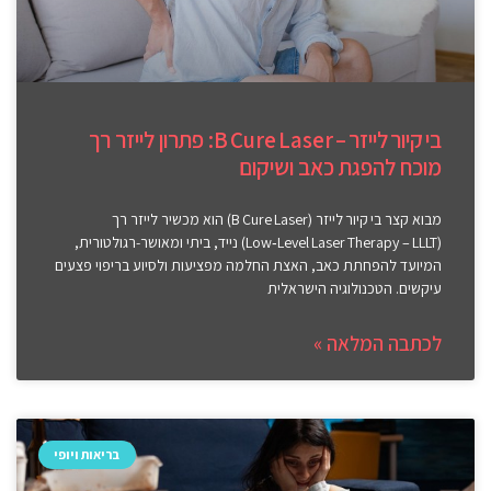
בי קיור לייזר – B Cure Laser: פתרון לייזר רך
מוכח להפגת כאב ושיקום
מבוא קצר בי קיור לייזר (B Cure Laser) הוא מכשיר לייזר רך
(Low‑Level Laser Therapy – LLLT) נייד, ביתי ומאושר‑רגולטורית,
המיועד להפחתת כאב, האצת החלמה מפציעות ולסיוע בריפוי פצעים
עיקשים. הטכנולוגיה הישראלית
לכתבה המלאה »
בריאות ויופי