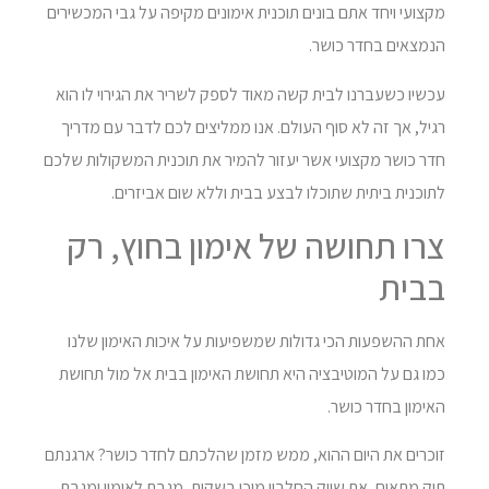
מקצועי ויחד אתם בונים תוכנית אימונים מקיפה על גבי המכשירים
הנמצאים בחדר כושר.
עכשיו כשעברנו לבית קשה מאוד לספק לשריר את הגירוי לו הוא
רגיל, אך זה לא סוף העולם. אנו ממליצים לכם לדבר עם מדריך
חדר כושר מקצועי אשר יעזור להמיר את תוכנית המשקולות שלכם
לתוכנית ביתית שתוכלו לבצע בבית וללא שום אביזרים.
צרו תחושה של אימון בחוץ, רק
בבית
אחת ההשפעות הכי גדולות שמשפיעות על איכות האימון שלנו
כמו גם על המוטיבציה היא תחושת האימון בבית אל מול תחושת
האימון בחדר כושר.
זוכרים את היום ההוא, ממש מזמן שהלכתם לחדר כושר? ארגנתם
תיק מתאים, את שייק החלבון מוכן בשקית, מגבת לאימון ומגבת