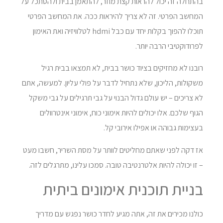
בהתחלה זה יכול להראות קצת מוזר, להתאמן בבית ולהסתכל על
המחשב הפרטי. זה לא צריך להיראות ככה. את המחשב הפרטי
תוכלו להפוך בקלות יחד עם כבל hdmi לטלוויזיה ואת האימון
לפרודוקטיבי הרבה יותר.
רובנו לא מחזיקים בציוד כושר בבית, לא תמצאו בבית רגיל
משקולות, הליכון, שלא נתחיל לדבר על פולי עליון. למעשה, אתם
לא צריכים – יש עולם גדול הבנוי על גבי תרגילים על גבי משקל
הגוף שלכם. אלו יכולים להיות אימוני כוח, אימוני אינטרוולים
בעצימות גבוהה או אפילו אירובי קל.
אז דקה לפני שאתם מחליטים לוותר על מסת השריר, חשבו מעט
– זו יכולה להיות אלטרנטיבה טובה. סמכו עלינו, מתרגלים לזה.
בניית תוכנית אימונים ביתית
כולנו מכירים את זה, אתה מגיע לחדר כושר נפגש עם מדריך